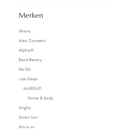
Merken
Ahava
Alex Cosmetic
Alpha-H
Bend Beauty
He-Shi
i.am.klean
MAKE-UP
Home & body
Miglot
Sorex Isov
this is us.