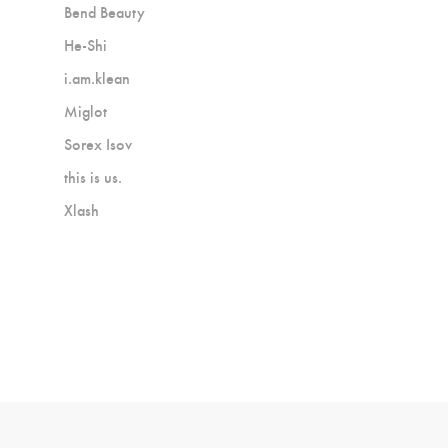
Bend Beauty
He-Shi
i.am.klean
Miglot
Sorex Isov
this is us.
Xlash