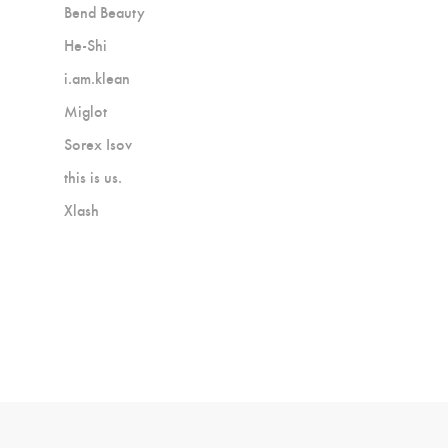
Bend Beauty
He-Shi
i.am.klean
Miglot
Sorex Isov
this is us.
Xlash