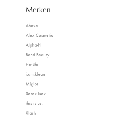
Merken
Ahava
Alex Cosmetic
Alpha-H
Bend Beauty
He-Shi
i.am.klean
Miglot
Sorex Isov
this is us.
Xlash