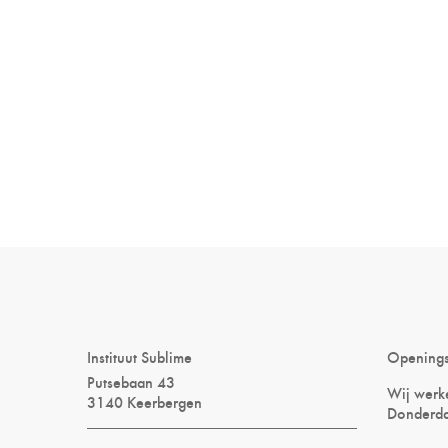
Instituut Sublime
Opening
Putsebaan 43
Wij werke
3140 Keerbergen
Donderda