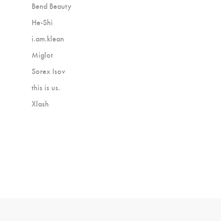
Bend Beauty
He-Shi
i.am.klean
Miglot
Sorex Isov
this is us.
Xlash