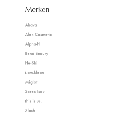
Merken
Ahava
Alex Cosmetic
Alpha-H
Bend Beauty
He-Shi
i.am.klean
Miglot
Sorex Isov
this is us.
Xlash