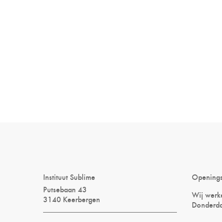
Instituut Sublime
Opening
Putsebaan 43
Wij werke
3140 Keerbergen
Donderda