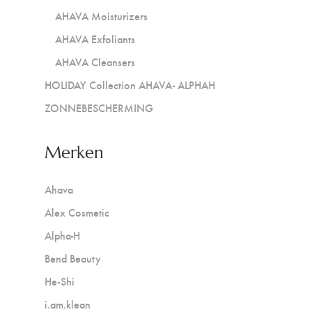
AHAVA Moisturizers
AHAVA Exfoliants
AHAVA Cleansers
HOLIDAY Collection AHAVA- ALPHAH
ZONNEBESCHERMING
Merken
Ahava
Alex Cosmetic
Alpha-H
Bend Beauty
He-Shi
i.am.klean