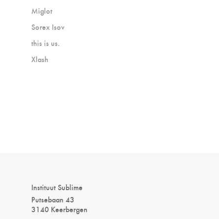
Miglot
Sorex Isov
this is us.
Xlash
Instituut Sublime
Putsebaan 43
3140 Keerbergen