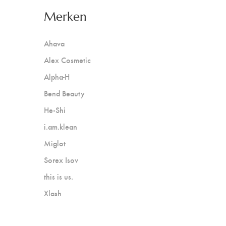
Merken
Ahava
Alex Cosmetic
Alpha-H
Bend Beauty
He-Shi
i.am.klean
Miglot
Sorex Isov
this is us.
Xlash