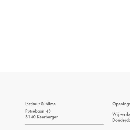
Instituut Sublime
Opening
Putsebaan 43
Wij werke
3140 Keerbergen
Donderda